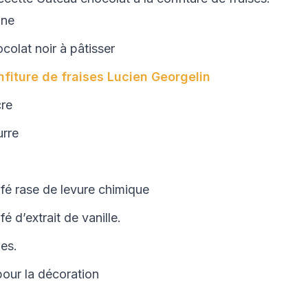
ine
colat noir à pâtisser
nfiture de fraises Lucien Georgelin
cre
urre
café rase de levure chimique
afé d’extrait de vanille.
hes.
pour la décoration