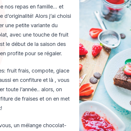
de nos repas en famille… et
 d’originalité! Alors j’ai choisi
r une petite variante du
at, avec une touche de fruit
‘est le début de la saison des
 en profite pour se régaler.
es: fruit frais, compote, glace
ussi en confiture et là , vous
r toute l’année.. alors, on
iture de fraises et on en met
!
r vous, un mélange chocolat-