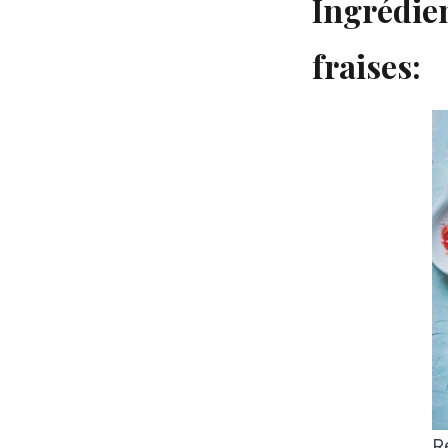
Ingrédien
fraises:
R