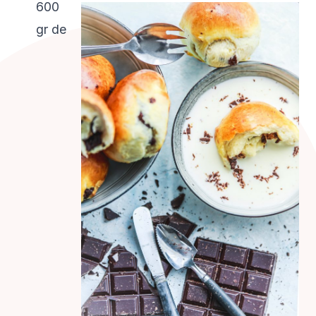
600
gr de