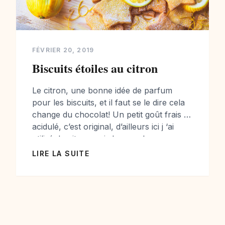
FÉVRIER 20, 2019
Biscuits étoiles au citron
Le citron, une bonne idée de parfum
pour les biscuits, et il faut se le dire cela
change du chocolat! Un petit goût frais et
acidulé, c’est original, d’ailleurs ici j ‘ai
utilisé du citron mais le pamplemousse ou
l’orange peut être intéressant également,
LIRE LA SUITE
à essayer… les biscuits ont l’avantage de
se conserver plusieurs jours, […]