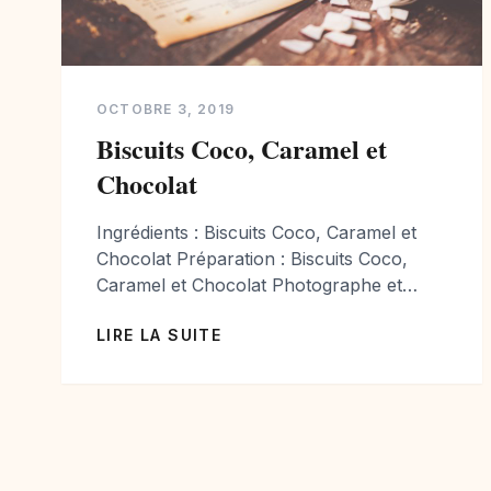
OCTOBRE 3, 2019
Biscuits Coco, Caramel et
Chocolat
Ingrédients : Biscuits Coco, Caramel et
Chocolat Préparation : Biscuits Coco,
Caramel et Chocolat Photographe et
styliste culinaire passionnée de cuisine je
LIRE LA SUITE
vous propose chaque semaine de
nouvelles photographies et de nouvelles
recettes. Vous avez aimé mes
photographies? Toutes les photographies
de cuisine sont disponibles à la vente
pour Editions et Entreprises Agro-