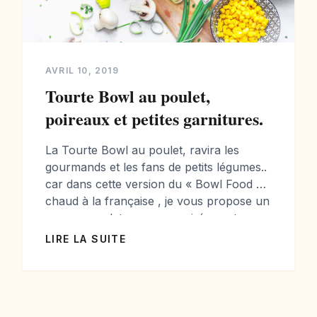
AVRIL 10, 2019
Tourte Bowl au poulet,
poireaux et petites garnitures.
La Tourte Bowl au poulet, ravira les
gourmands et les fans de petits légumes..
car dans cette version du « Bowl Food »
chaud à la française , je vous propose un
repas complet pour vos soirées entre
amis. Il peut se préparer un peu à
LIRE LA SUITE
l’avance, tout en régalant vos papilles et
vos convives! Un peu […]