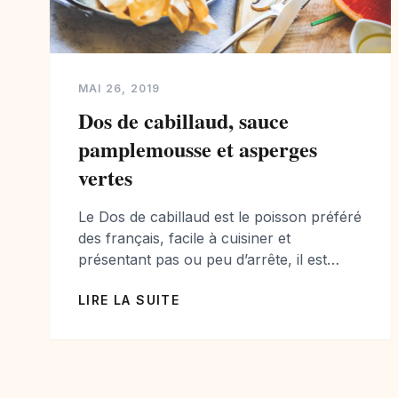
MAI 26, 2019
Dos de cabillaud, sauce
pamplemousse et asperges
vertes
Le Dos de cabillaud est le poisson préféré
des français, facile à cuisiner et
présentant pas ou peu d’arrête, il est
parfait pour se faire plaisir sans
LIRE LA SUITE
contrainte. Alors on aime le cuisiner et lui
offrir des saveurs exquises. Le
pamplemousse est un agrume que j’aime
beaucoup.. et il permet de belles
associations avec les […]