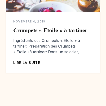
NOVEMBRE 4, 2019
Crumpets « Etoile » à tartiner
Ingrédients des Crumpets « Etoile » à
tartiner: Préparation des Crumpets
« Etoile »à tartiner: Dans un saladier,
mélanger le lait, l’eau, le sucre, le sel. Puis
LIRE LA SUITE
ajouter la farine petit à petit, ainsi que la
levure de boulanger fraîche finement
émiettée. Mélanger rigoureusement, vous
ne devez pas avoir de grumeaux. Laisser la
pâte reposer 10 minutes puis remuer […]