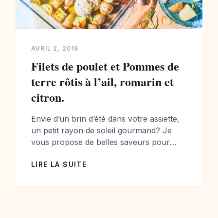
AVRIL 2, 2019
Filets de poulet et Pommes de
terre rôtis à l’ail, romarin et
citron.
Envie d’un brin d’été dans votre assiette,
un petit rayon de soleil gourmand? Je
vous propose de belles saveurs pour
accompagner les premiers beaux jours
LIRE LA SUITE
du Printemps… de beaux filets de poulet
et pommes de terre rôtis à l’ail, romarin et
zestes de citron! Le tout arrosé d’huile
d’olive extra vierge!!! Du bonheur dans
l’assiette […]