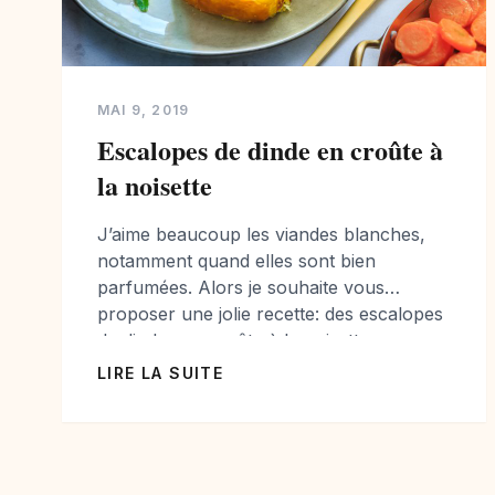
MAI 9, 2019
Escalopes de dinde en croûte à
la noisette
J’aime beaucoup les viandes blanches,
notamment quand elles sont bien
parfumées. Alors je souhaite vous
proposer une jolie recette: des escalopes
de dindes en croûte à la noisette
accompagnées de carottes glacées. Cette
LIRE LA SUITE
recette est facile mais vous demandera
un peu de préparation, et à préparer de
préférence avant l’arrivée de vos
convives. Pour la […]