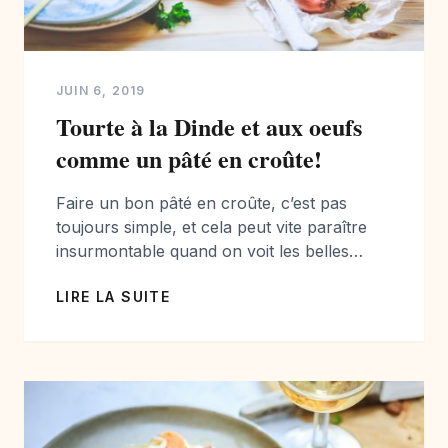
JUIN 6, 2019
Tourte à la Dinde et aux oeufs
comme un pâté en croûte!
Faire un bon pâté en croûte, c’est pas
toujours simple, et cela peut vite paraître
insurmontable quand on voit les belles
réalisations des traiteurs! Alors je vous
LIRE LA SUITE
propose de tenter votre chance avec une
recette relativement facile, et qui vous
demandera pas trop de temps. Cette recette
va peut être vous réconcilier avec ce type
[…]