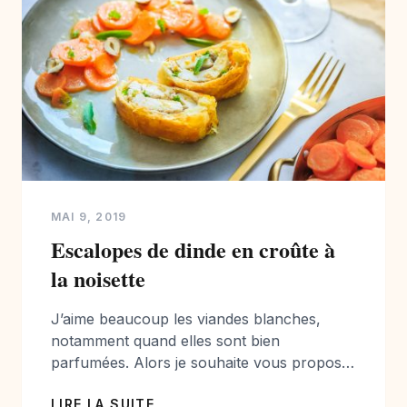
MAI 9, 2019
Escalopes de dinde en croûte à
la noisette
J’aime beaucoup les viandes blanches,
notamment quand elles sont bien
parfumées. Alors je souhaite vous proposer
une jolie recette: des escalopes de dindes
LIRE LA SUITE
en croûte à la noisette accompagnées de