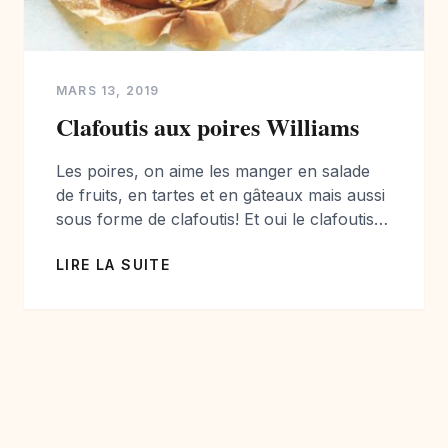
MARS 13, 2019
Clafoutis aux poires Williams
Les poires, on aime les manger en salade
de fruits, en tartes et en gâteaux mais aussi
sous forme de clafoutis! Et oui le clafoutis,
ce n’est pas que pour les cerises, même si
LIRE LA SUITE
on les adore aussi… Dans cette recette
simple et facile, je vous propose une base
de clafoutis que vous pouvez utiliser […]