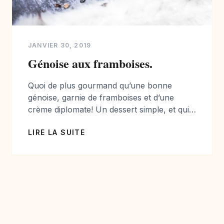
JANVIER 30, 2019
Génoise aux framboises.
Quoi de plus gourmand qu’une bonne
génoise, garnie de framboises et d’une
crème diplomate! Un dessert simple, et qui
ravira vos convives à coup sûr! Ici, j’ai
LIRE LA SUITE
utilisé des framboises congelées, mais des
fraîches en saison c’est encore mieux…
Ingrédients de la Génoise : Pour 8
personnes: 50 gr d’amandes éfilées 250 gr
de framboises […]