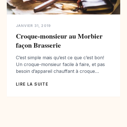
JANVIER 31, 2019
Croque-monsieur au Morbier
façon Brasserie
C’est simple mais qu’est ce que c’est bon!
Un croque-monsieur facile à faire, et pas
besoin d’appareil chauffant à croque
monsieur, votre four sera parfait… J’ai
LIRE LA SUITE
choisi le Morbier AOP au lait Cru, un
fromage de ma région: la Franche-Comté,
je l’adore et je vous conseille de le découvrir
si vous n’avez encore eu l’occasion […]