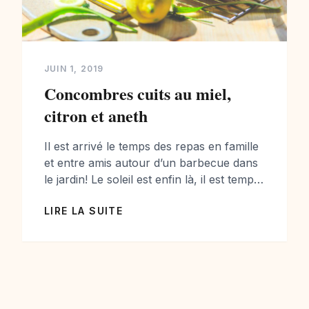
JUIN 1, 2019
Concombres cuits au miel,
citron et aneth
Il est arrivé le temps des repas en famille
et entre amis autour d’un barbecue dans
le jardin! Le soleil est enfin là, il est temps
de profiter d’un moment ensemble et de
LIRE LA SUITE
se régaler avec une bonne viande ou un
bon poisson…. encore faut-il choisir des
accompagnements qui plairont à tout le
monde et […]