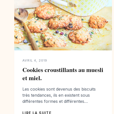
AVRIL 4, 2019
Cookies croustillants au muesli
et miel.
Les cookies sont devenus des biscuits
très tendances, ils en existent sous
différentes formes et différentes
saveurs… Les cookies au chocolat sont
LIRE LA SUITE
les plus connus et probablement les plus