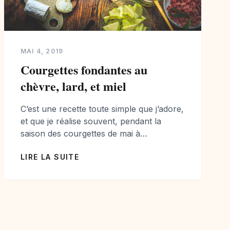
MAI 4, 2019
Courgettes fondantes au
chèvre, lard, et miel
C’est une recette toute simple que j’adore,
et que je réalise souvent, pendant la
saison des courgettes de mai à
septembre. Comme elles arrivent tout
LIRE LA SUITE
doucement sur les étales, je vous
propose de découvrir et tester la recette
des courgettes fondantes au fromage de
chèvre, lardons, miel et huile d’olive! Une
belle recette, qui aura […]