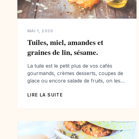
MAI 1, 2020
Tuiles, miel, amandes et
graines de lin, sésame.
La tuile est le petit plus de vos cafés
gourmands, crèmes desserts, coupes de
glace ou encore salade de fruits, on les
aiment car elles sont croustillantes,
LIRE LA SUITE
sucrées, et apportent une touche
d’originalité à vos desserts! Très connus,
on en trouve dans le commerce, mais
quand on peut les faire soit même, il faut
essayer! […]