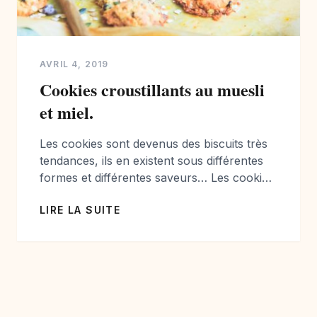
AVRIL 4, 2019
Cookies croustillants au muesli
et miel.
Les cookies sont devenus des biscuits très
tendances, ils en existent sous différentes
formes et différentes saveurs… Les cookies
au chocolat sont les plus connus et
LIRE LA SUITE
probablement les plus réalisés par les
familles. Pour cette recette je souhaitais
vous proposer une recette à base de
muesli, ultra croustillant et facile à pâtisser.
J’ai choisi un […]