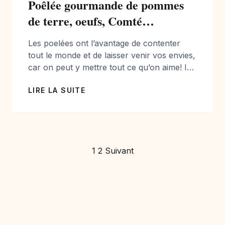
Poêlée gourmande de pommes
de terre, oeufs, Comté…
Les poelées ont l’avantage de contenter
tout le monde et de laisser venir vos envies,
car on peut y mettre tout ce qu’on aime! Ici
je vous propose une poêlée bien
LIRE LA SUITE
gourmande! J’ai choisi de prendre des
petites pommes de terre de Noirmoutier.
C’est le début de la saison, elles sont
savoureuses, et il n’est […]
Pagination
1
2
Suivant
des
publications