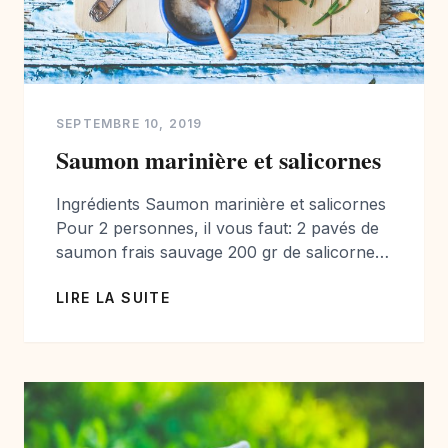
SEPTEMBRE 10, 2019
Saumon marinière et salicornes
Ingrédients Saumon marinière et salicornes
Pour 2 personnes, il vous faut: 2 pavés de
saumon frais sauvage 200 gr de salicorne
fraiche huile d ‘olive beurre 1 échalote 3
LIRE LA SUITE
cuillères à soupe de vin blanc 2 cuillères à
soupe de persil 1 cuillère de crème liquide
sel et poivre Préparation Saumon marinière
et salicornes Dans […]