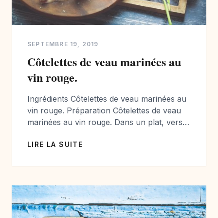
SEPTEMBRE 19, 2019
Côtelettes de veau marinées au
vin rouge.
Ingrédients Côtelettes de veau marinées au
vin rouge. Préparation Côtelettes de veau
marinées au vin rouge. Dans un plat, verser
l’huile, le vin rouge, l’ail finement émincé, le
LIRE LA SUITE
thym émietté et le persil haché. Déposer les
côtelettes, et bien les badigeonner des deux
cotés. Filmer le plat et le mettre au frais
pendant 5 heures, […]