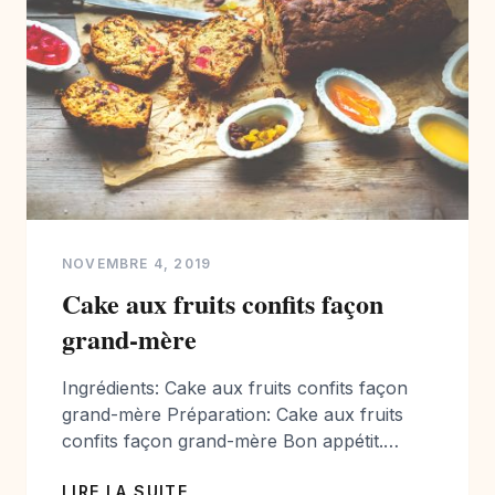
NOVEMBRE 4, 2019
Cake aux fruits confits façon
grand-mère
Ingrédients: Cake aux fruits confits façon
grand-mère Préparation: Cake aux fruits
confits façon grand-mère Bon appétit.
Photographe et styliste culinaire passionnée
LIRE LA SUITE
de cuisine je vous propose chaque semaine