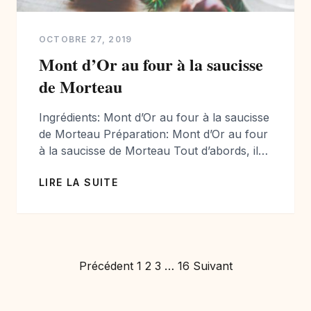
OCTOBRE 27, 2019
Mont d’Or au four à la saucisse
de Morteau
Ingrédients: Mont d’Or au four à la saucisse
de Morteau Préparation: Mont d’Or au four
à la saucisse de Morteau Tout d’abords, il
faut cuire la saucisse: pour cela, dans une
LIRE LA SUITE
casserole remplie d’eau froide, plonger la
saucisse entière sans la piquer, cuire 30 à
40 minutes selon la grosseur dans une eau
frémissante. Cuire […]
Pagination
Précédent
1
2
3
…
16
Suivant
des
publications