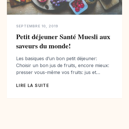
SEPTEMBRE 10, 2019
Petit déjeuner Santé Muesli aux
saveurs du monde!
Les basiques d’un bon petit déjeuner:
Choisir un bon jus de fruits, encore mieux:
presser vous-même vos fruits: jus et
smoothies, faites le plein de vitamines, ici
LIRE LA SUITE
nous avons choisi des oranges plutôt
classique, mais vous pouvez vous faire
plaisir avec du pamplemousses, des
pommes, des fruits rouges, varier selon les
saisons. Choisir un muesli […]