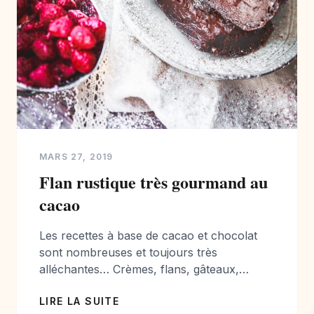
MARS 27, 2019
Flan rustique très gourmand au
cacao
Les recettes à base de cacao et chocolat
sont nombreuses et toujours très
alléchantes… Crèmes, flans, gâteaux,
moelleux, on les adore. Alors pour changer
LIRE LA SUITE
un peu les habitudes, je souhaite vous