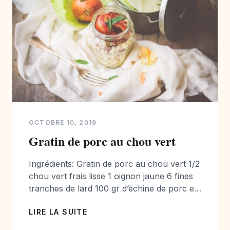
OCTOBRE 10, 2019
Gratin de porc au chou vert
Ingrédients: Gratin de porc au chou vert 1/2
chou vert frais lisse 1 oignon jaune 6 fines
tranches de lard 100 gr d’échine de porc en
petit cube 200 gr de farce à saucisse pur
LIRE LA SUITE
porc (voir votre boucher) 4 tranches de
pain 1 oeuf 15 cl de lait tiède 15 cl de vin