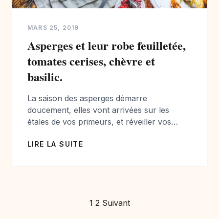
MARS 25, 2019
Asperges et leur robe feuilletée,
tomates cerises, chèvre et
basilic.
La saison des asperges démarre
doucement, elles vont arrivées sur les
étales de vos primeurs, et réveiller vos
papilles. Les asperges, on adore les manger
LIRE LA SUITE
sur le bout des doigts avec une petite sauce
bien moutardée, on les aime revenues dans
un peu de beurre, du riz et quelques
condiments, on les aime aussi en […]
Pagination
1
2
Suivant
des