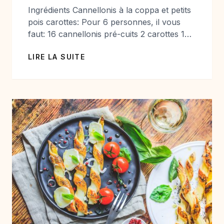
Ingrédients Cannellonis à la coppa et petits
pois carottes: Pour 6 personnes, il vous
faut: 16 cannellonis pré-cuits 2 carottes 1
oignon 150 gr de petits pois surgelés ou
LIRE LA SUITE
frais 6 tranches de coppa 5 cuillères à
soupe de crème fraiche lègère 2 cuillères à
soupe d’huile d’olive 50 gr de parmesan 1
cuillère à […]