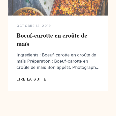
OCTOBRE 12, 2019
Boeuf-carotte en croûte de
maïs
Ingrédients : Boeuf-carotte en croûte de
maïs Préparation : Boeuf-carotte en
croûte de maïs Bon appétit. Photographe
et styliste culinaire passionnée de cuisine
LIRE LA SUITE
je vous propose chaque semaine de
nouvelles photographies et de nouvelles
recettes. Vous avez aimé mes
photographies? Toutes les photographies
de cuisine sont disponibles à la vente
pour Editions et Entreprises Agro-