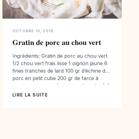
OCTOBRE 10, 2019
Gratin de porc au chou vert
Ingrédients: Gratin de porc au chou vert
1/2 chou vert frais lisse 1 oignon jaune 6
fines tranches de lard 100 gr d’échine de
porc en petit cube 200 gr de farce à
saucisse pur porc (voir votre boucher) 4
tranches de pain 1 oeuf 15 cl de lait tiède
LIRE LA SUITE
15 cl de vin blanc […]