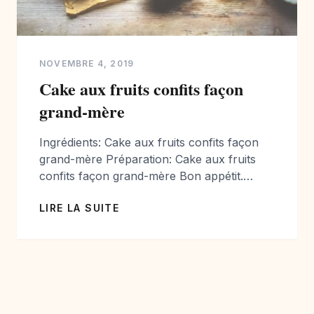
NOVEMBRE 4, 2019
Cake aux fruits confits façon
grand-mère
Ingrédients: Cake aux fruits confits façon
grand-mère Préparation: Cake aux fruits
confits façon grand-mère Bon appétit.
Photographe et styliste culinaire passionnée
LIRE LA SUITE
de cuisine je vous propose chaque semaine
de nouvelles photographies et de nouvelles
recettes. Vous avez aimé mes
photographies? Toutes les photographies
de cuisine sont disponibles à la vente pour
Editions et Entreprises Agro-alimentaire. […]