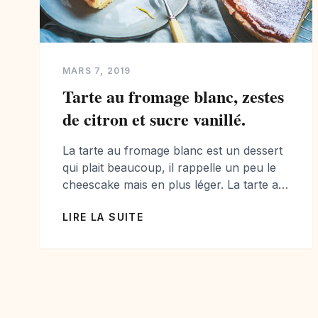
MARS 7, 2019
Tarte au fromage blanc, zestes
de citron et sucre vanillé.
La tarte au fromage blanc est un dessert
qui plait beaucoup, il rappelle un peu le
cheescake mais en plus léger. La tarte au
fromage blanc est idéale notamment pour
LIRE LA SUITE
son goût frais, pour les goûters
gourmands et les fins de repas en
famille… j’aime la servir avec des fruits
rouge en été, et nature […]