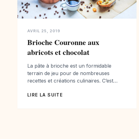
AVRIL 25, 2019
Brioche Couronne aux
abricots et chocolat
La pâte à brioche est un formidable
terrain de jeu pour de nombreuses
recettes et créations culinaires. C’est
pourquoi, je vous propose une Brioche
LIRE LA SUITE
Couronne à l’abricot et au chocolat ou
plus précisément aux pépites de chocolat!
Pour une texture onctueuse j’ai ajouté de
la crème pâtissière, facile à réaliser, elle
sera votre meilleure amie […]