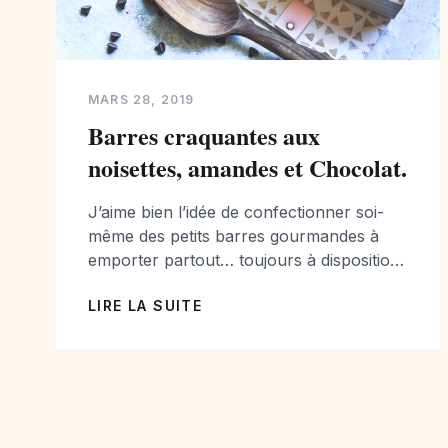
MARS 28, 2019
Barres craquantes aux
noisettes, amandes et Chocolat.
J’aime bien l’idée de confectionner soi-
même des petits barres gourmandes à
emporter partout… toujours à disposition
dans le sac ou le pique-nique. Utiliser des
LIRE LA SUITE
aliments sains et une composition
maîtrisée… bref de vraies raisons de
tenter l’expérience. Les barres
craquantes plairont aussi aux enfants, et
leur permettront de combler les petites
faims. Cette recette est […]