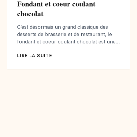
Fondant et coeur coulant
chocolat
C’est désormais un grand classique des
desserts de brasserie et de restaurant, le
fondant et coeur coulant chocolat est une
recette simple et facile, et plaira à tout le
LIRE LA SUITE
monde sans aucun doute! Ingrédients
Fondant chocolat : Pour 8 personnes: 200
gr de chocolat noir à patisserie 180 gr de
beurre 230 gr de sucre […]