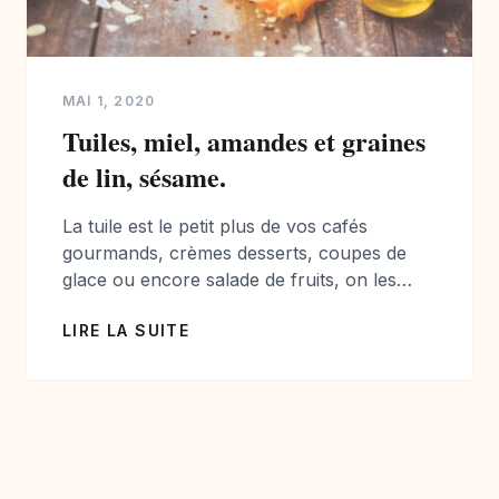
MAI 1, 2020
Tuiles, miel, amandes et graines
de lin, sésame.
La tuile est le petit plus de vos cafés
gourmands, crèmes desserts, coupes de
glace ou encore salade de fruits, on les
aiment car elles sont croustillantes,
LIRE LA SUITE
sucrées, et apportent une touche
d’originalité à vos desserts! Très connus, on
en trouve dans le commerce, mais quand
on peut les faire soit même, il faut essayer!
[…]