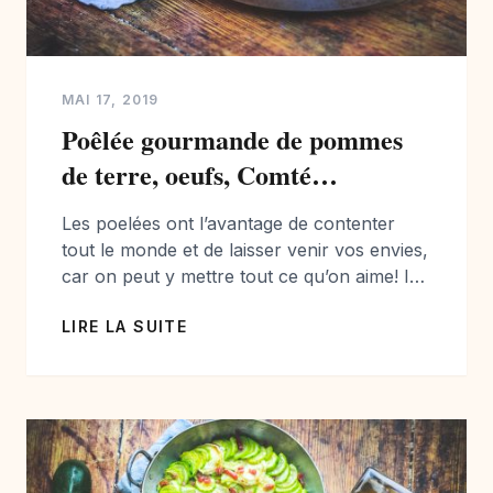
MAI 17, 2019
Poêlée gourmande de pommes
de terre, oeufs, Comté…
Les poelées ont l’avantage de contenter
tout le monde et de laisser venir vos envies,
car on peut y mettre tout ce qu’on aime! Ici
je vous propose une poêlée bien
LIRE LA SUITE
gourmande! J’ai choisi de prendre des
petites pommes de terre de Noirmoutier.
C’est le début de la saison, elles sont
savoureuses, et il n’est […]