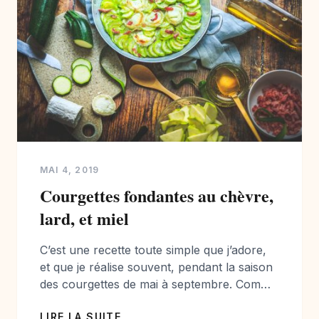
MAI 4, 2019
Courgettes fondantes au chèvre,
lard, et miel
C’est une recette toute simple que j’adore,
et que je réalise souvent, pendant la saison
des courgettes de mai à septembre. Comme
elles arrivent tout doucement sur les étales,
LIRE LA SUITE
je vous propose de découvrir et tester la