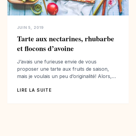
JUIN 5, 2019
Tarte aux nectarines, rhubarbe
et flocons d’avoine
J’avais une furieuse envie de vous
proposer une tarte aux fruits de saison,
mais je voulais un peu d’originalité! Alors,
j’avais de la belle rhubarbe dans mon jardin,
LIRE LA SUITE
et acheter quelques nectarines chez mon
primeur…. et j’étais prête pour vous
composer une jolie recette pleine de
fraîcheur et de goût! J’aime beaucoup la
rhubarbe, en […]