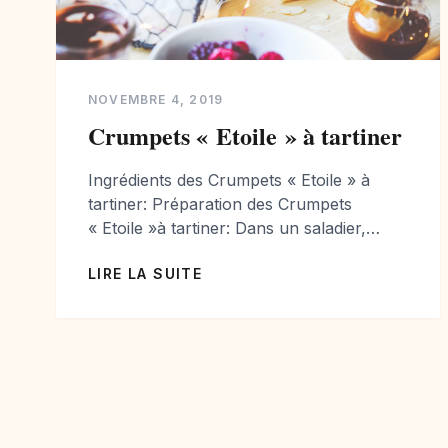
NOVEMBRE 4, 2019
Crumpets « Etoile » à tartiner
Ingrédients des Crumpets « Etoile » à
tartiner: Préparation des Crumpets
« Etoile »à tartiner: Dans un saladier,
mélanger le lait, l’eau, le sucre, le sel.
LIRE LA SUITE
Puis ajouter la farine petit à petit, ainsi
que la levure de boulanger fraîche
finement émiettée. Mélanger
rigoureusement, vous ne devez pas avoir
de grumeaux. Laisser la pâte reposer 10
minutes puis remuer […]