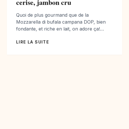
cerise, jambon cru
Quoi de plus gourmand que de la
Mozzarella di bufala campana DOP, bien
fondante, et riche en lait, on adore ça!
Alors on la cuisine avec une jolie recette….
LIRE LA SUITE
les clafoutis salés on y pense moins,
pourtant, c ‘est très bon et roboratif. Ici je
vous le propose sous forme de clafoutis à
partager mais […]