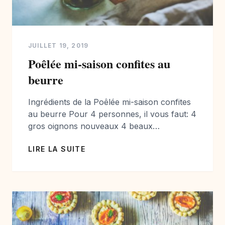
JUILLET 19, 2019
Poêlée mi-saison confites au
beurre
Ingrédients de la Poêlée mi-saison confites
au beurre Pour 4 personnes, il vous faut: 4
gros oignons nouveaux 4 beaux
champignons de Paris 10 tomates cerises 10
LIRE LA SUITE
olives vertes denoyautées en saumure 2
tranches épaisses de pain blanc ou de
campagne 4 feuilles de sauges sel et poivre
beurre Préparation de la Poêlée mi-saison
confites […]