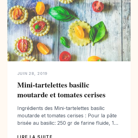
JUIN 28, 2019
Mini-tartelettes basilic
moutarde et tomates cerises
Ingrédients des Mini-tartelettes basilic
moutarde et tomates cerises : Pour la pâte
brisée au basilic: 250 gr de farine fluide, 1
jaune d’oeuf, 2 cuillères à soupe de basilic
LIRE LA SUITE
frais finement ciselé, ou basilic déshydraté,