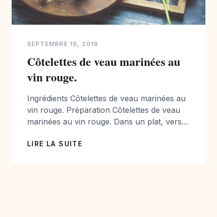
SEPTEMBRE 19, 2019
Côtelettes de veau marinées au
vin rouge.
Ingrédients Côtelettes de veau marinées au
vin rouge. Préparation Côtelettes de veau
marinées au vin rouge. Dans un plat, verser
l’huile, le vin rouge, l’ail finement émincé, le
LIRE LA SUITE
thym émietté et le persil haché. Déposer les
côtelettes, et bien les badigeonner des deux
cotés. Filmer le plat et le mettre au frais
pendant 5 heures, […]