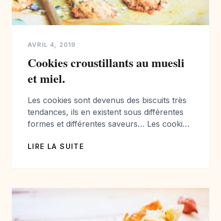
AVRIL 4, 2019
Cookies croustillants au muesli
et miel.
Les cookies sont devenus des biscuits très
tendances, ils en existent sous différentes
formes et différentes saveurs… Les cookies
au chocolat sont les plus connus et
LIRE LA SUITE
probablement les plus réalisés par les
familles. Pour cette recette je souhaitais
vous proposer une recette à base de
muesli, ultra croustillant et facile à pâtisser.
J’ai choisi un […]