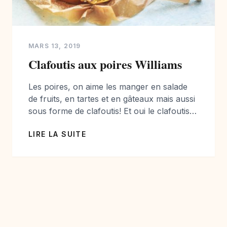
MARS 13, 2019
Clafoutis aux poires Williams
Les poires, on aime les manger en salade
de fruits, en tartes et en gâteaux mais aussi
sous forme de clafoutis! Et oui le clafoutis,
ce n’est pas que pour les cerises, même si
LIRE LA SUITE
on les adore aussi… Dans cette recette
simple et facile, je vous propose une base
de clafoutis que vous pouvez utiliser […]