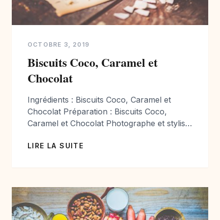
OCTOBRE 3, 2019
Biscuits Coco, Caramel et
Chocolat
Ingrédients : Biscuits Coco, Caramel et
Chocolat Préparation : Biscuits Coco,
Caramel et Chocolat Photographe et styliste
culinaire passionnée de cuisine je vous
LIRE LA SUITE
propose chaque semaine de nouvelles
photographies et de nouvelles recettes.
Vous avez aimé mes photographies? Toutes
les photographies de cuisine sont
disponibles à la vente pour Editions et
Entreprises Agro-alimentaire. Devis sur […]