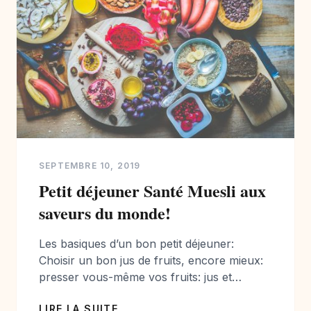
SEPTEMBRE 10, 2019
Petit déjeuner Santé Muesli aux
saveurs du monde!
Les basiques d’un bon petit déjeuner:
Choisir un bon jus de fruits, encore mieux:
presser vous-même vos fruits: jus et
smoothies, faites le plein de vitamines, ici
LIRE LA SUITE
nous avons choisi des oranges plutôt