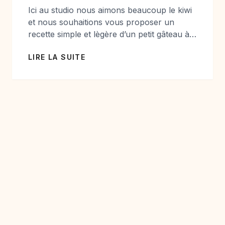
Ici au studio nous aimons beaucoup le kiwi
et nous souhaitions vous proposer un
recette simple et lègère d’un petit gâteau à
proposer pour le goûter…. Si vous aimez la
LIRE LA SUITE
noix de coco et le kiwi, ce gâteau devrait
vous plaire. Il est sans matière grasse, mais
garde la gourmandise de la coco et l’acidité
[…]