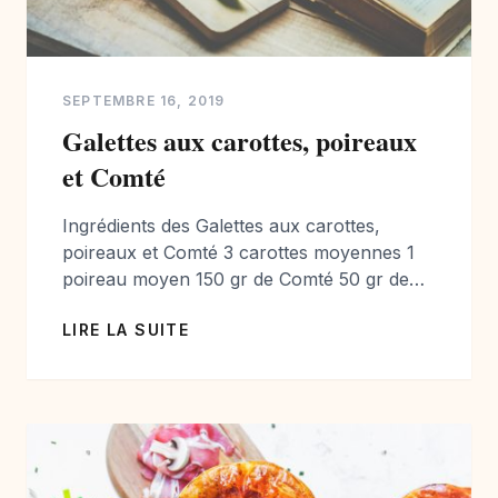
SEPTEMBRE 16, 2019
Galettes aux carottes, poireaux
et Comté
Ingrédients des Galettes aux carottes,
poireaux et Comté 3 carottes moyennes 1
poireau moyen 150 gr de Comté 50 gr de
farine 4 oeufs 50 ml huile de colza beurre
LIRE LA SUITE
pour le moule Préparation des Galettes aux
carottes, poireaux et Comté Bon appétit.
Photographe et styliste culinaire passionnée
de cuisine je vous propose chaque semaine
[…]