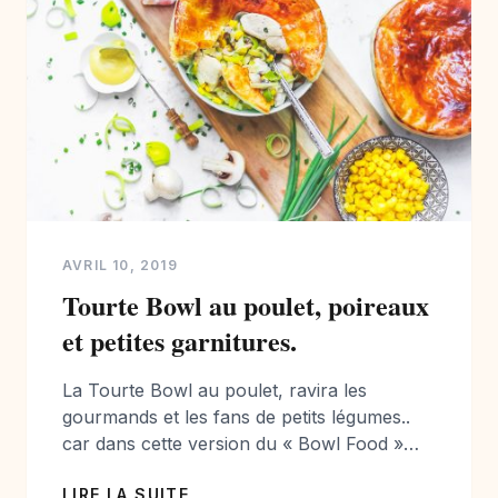
AVRIL 10, 2019
Tourte Bowl au poulet, poireaux
et petites garnitures.
La Tourte Bowl au poulet, ravira les
gourmands et les fans de petits légumes..
car dans cette version du « Bowl Food »
chaud à la française , je vous propose un
LIRE LA SUITE
repas complet pour vos soirées entre amis.