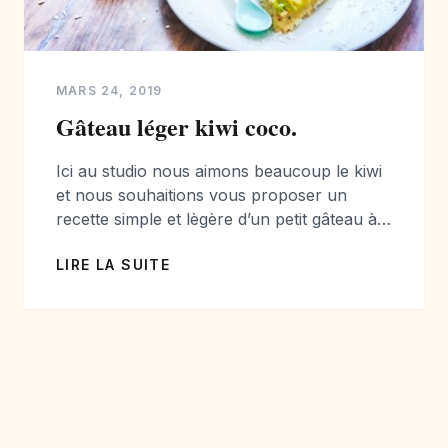
MARS 24, 2019
Gâteau léger kiwi coco.
Ici au studio nous aimons beaucoup le kiwi
et nous souhaitions vous proposer un
recette simple et lègère d’un petit gâteau à
proposer pour le goûter…. Si vous aimez la
LIRE LA SUITE
noix de coco et le kiwi, ce gâteau devrait
vous plaire. Il est sans matière grasse, mais
garde la gourmandise de la coco et l’acidité
[…]