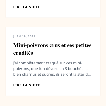
farine 4 oeufs 50 ml huile de colza beurre
LIRE LA SUITE
pour le moule Préparation des Galettes aux
carottes, poireaux et Comté Bon appétit.
Photographe et styliste culinaire
passionnée de cuisine je vous propose
chaque semaine […]
JUIN 19, 2019
Mini-poivrons crus et ses petites
crudités
J’ai complètement craqué sur ces mini-
poivrons, que l’on dévore en 3 bouchées…
bien charnus et sucrés, ils seront la star de
votre apéritif! Le plus souvent vendus par
LIRE LA SUITE
lot de plusieurs couleurs (jaune, rouge et
orange) ils surprendront vos invités. Il est
encore meilleur de les garnir! Alors pour
rester dans la fraîcheur et les […]